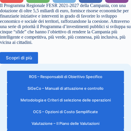
Il Programma Regionale FESR 2021-2027 della Campania, con una
dotazione di oltre 5,5 miliardi di euro, fornisce risorse economiche per
finanziarie iniziative e interventi in grado di favorire lo sviluppo
economico e sociale dei territori, rafforzandone la coesione. Attraverso
una serie di priorità il Programma d’investimenti pubblici si sviluppa su
cinque “sfide” che hanno l’obiettivo di rendere la Campania più
intelligente e competitiva, più verde, più connessa, più inclusiva, più
vicina ai cittadini.
Scopri di più
ROS – Responsabili di Obiettivo Specifico
SiGeCo – Manuali di attuazione e controllo
Metodologia e Criteri di selezione delle operazioni
OCS – Opzioni di Costo Semplificate
Valutazione – Il Piano delle Valutazioni