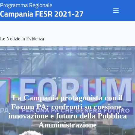
Salta
al
contenuto
Le Notizie in Evidenza
La Campania protagonista con il
Forum PA: confronti su coesione,
innovazione e futuro della Pubblica
Amministrazione