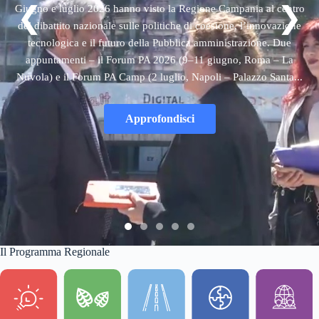
❮
❯
Giugno e luglio 2026 hanno visto la Regione Campania al centro
del dibattito nazionale sulle politiche di coesione, l’innovazione
tecnologica e il futuro della Pubblica amministrazione. Due
appuntamenti – il Forum PA 2026 (9–11 giugno, Roma – La
Nuvola) e il Forum PA Camp (2 luglio, Napoli – Palazzo Santa...
Approfondisci
Il Programma Regionale